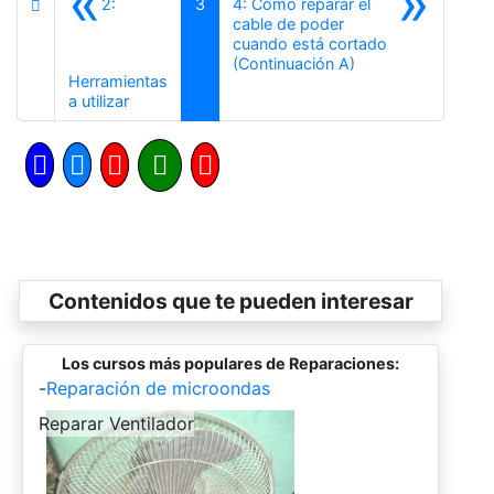
«
»
2:
3
4: Cómo reparar el
cable de poder
cuando está cortado
Siguiente
(Continuación A)
Herramientas
Anterior
a utilizar
Contenidos que te pueden interesar
Los cursos más populares de Reparaciones:
-
Reparación de microondas
-
Reparar Ventilador