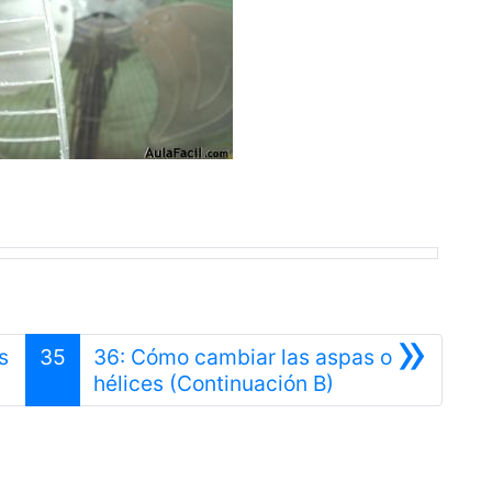
»
s
35
36: Cómo cambiar las aspas o
rior
Siguiente
hélices (Continuación B)