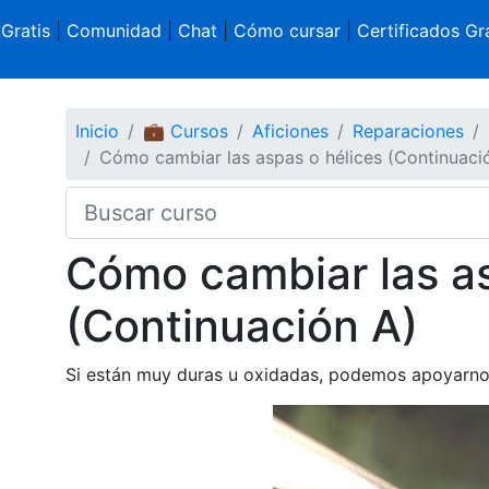
 Gratis
|
Comunidad
|
Chat
|
Cómo cursar
|
Certificados Gra
Inicio
💼 Cursos
Aficiones
Reparaciones
Cómo cambiar las aspas o hélices (Continuaci
Cómo cambiar las as
(Continuación A)
Si están muy duras u oxidadas, podemos apoyarnos 