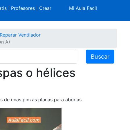
tis
|
Profesores
|
Crear
Mi Aula Facil
Reparar Ventilador
ón A)
Buscar
pas o hélices
de unas pinzas planas para abrirlas.