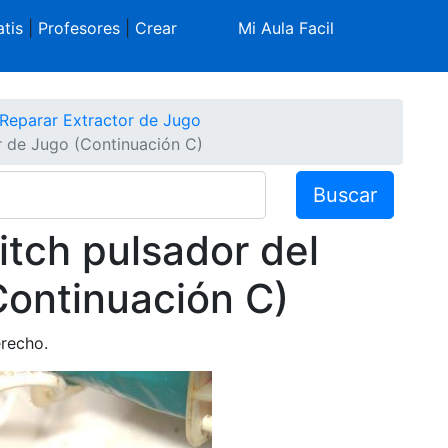
tis
|
Profesores
|
Crear
Mi Aula Facil
Reparar Extractor de Jugo
r de Jugo (Continuación C)
Buscar
tch pulsador del
Continuación C)
erecho.