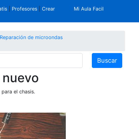
tis
|
Profesores
|
Crear
Mi Aula Facil
Reparación de microondas
Buscar
r nuevo
para el chasis.