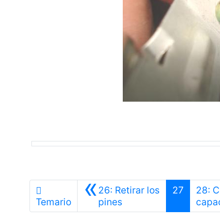
«
26: Retirar los
27
28: C
Anterior
Temario
pines
capac