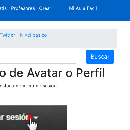
tis
|
Profesores
|
Crear
Mi Aula Facil
Twitter - Nivel básico
Buscar
 de Avatar o Perfil
estaña de inicio de sesión.