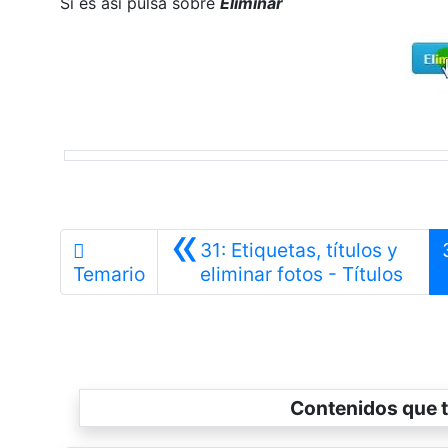
Si es así pulsa sobre
Eliminar
«
31: Etiquetas, títulos y
Anter
Temario
eliminar fotos - Títulos
Contenidos que t