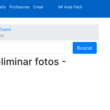
tis
|
Profesores
|
Crear
Mi Aula Facil
Tuenti
tos
Buscar
eliminar fotos -