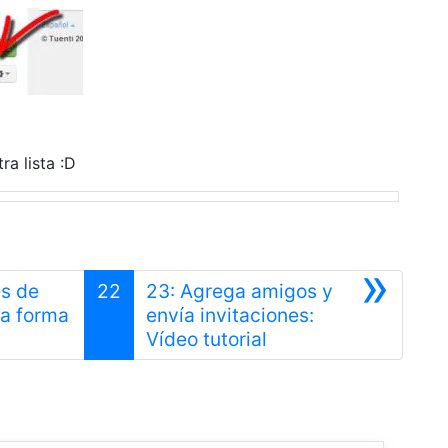
a lista :D
»
es de
22
23: Agrega amigos y
ra forma
envía invitaciones:
Siguiente
Vídeo tutorial