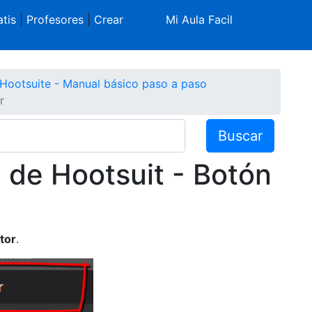
tis
|
Profesores
|
Crear
Mi Aula Facil
Hootsuite - Manual básico paso a paso
r
Buscar
 de Hootsuit - Botón
tor
.