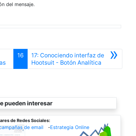
ón del mensaje.
»
16
17: Conociendo interfaz de
Anterior
Siguiente
as
Hootsuit - Botón Analítica
e pueden interesar
ares de Redes Sociales:
campañas de email
-
Estrategia Online