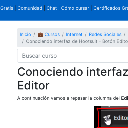
 Gratis
|
Comunidad
|
Chat
|
Cómo cursar
|
Certificados Gra
Inicio
💼 Cursos
Internet
Redes Sociales
Conociendo interfaz de Hootsuit - Botón Edito
Conociendo interfaz
Editor
A continuación vamos a repasar la columna del
Edi