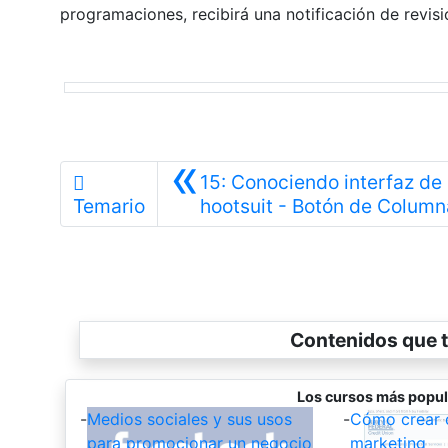
programaciones, recibirá una notificación de revisi
«
15: Conociendo interfaz de
Temario
hootsuit - Botón de Column
Contenidos que t
Los cursos más popul
-
Medios sociales y sus usos
-
Cómo crear 
para promocionar un negocio
marketing