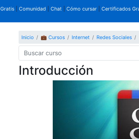
 Gratis
|
Comunidad
|
Chat
|
Cómo cursar
|
Certificados Gra
Inicio
💼 Cursos
Internet
Redes Sociales
Introducción