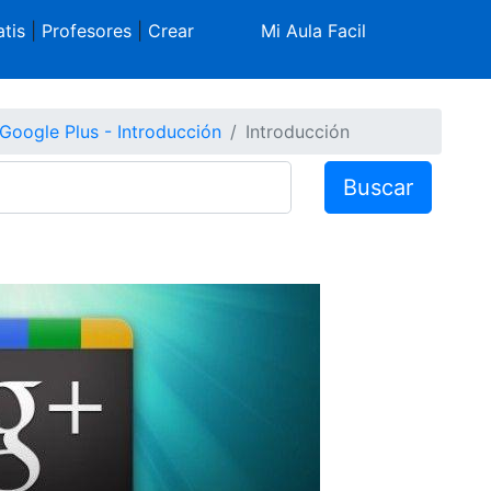
tis
|
Profesores
|
Crear
Mi Aula Facil
Google Plus - Introducción
Introducción
Buscar