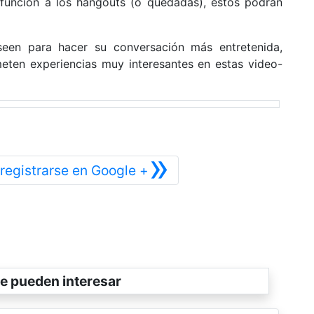
función a los hangouts (o quedadas), éstos podrán
een para hacer su conversación más entretenida,
meten experiencias muy interesantes en estas video-
»
Siguiente
registrarse en Google +
e pueden interesar