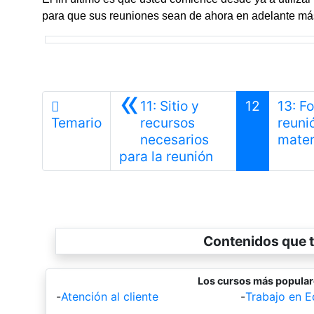
para que sus reuniones sean de ahora en adelante más 
«
11: Sitio y
12
13: F
Temario
recursos
reuni
necesarios
mater
Anterior
para la reunión
Contenidos que t
Los cursos más popula
-
Atención al cliente
-
Trabajo en E