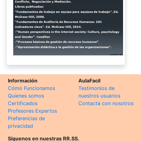
Información
AulaFacil
Cómo Funcionamos
Testimonios de
Quienes somos
nuestros usuarios
Certificados
Contacta con nosotros
Profesores Expertos
Preferencias de
privacidad
Síguenos en nuestras RR.SS.