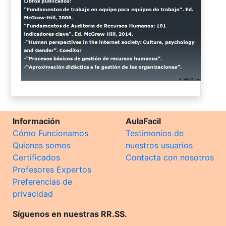
Información
AulaFacil
Cómo Funcionamos
Testimonios de
Quienes somos
nuestros usuarios
Certificados
Contacta con nosotros
Profesores Expertos
Preferencias de
privacidad
Síguenos en nuestras RR.SS.