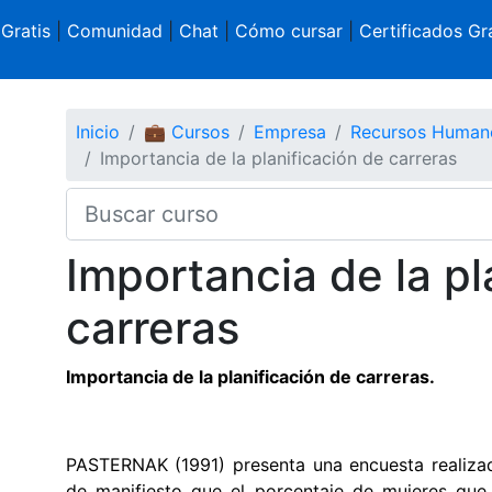
 Gratis
|
Comunidad
|
Chat
|
Cómo cursar
|
Certificados Gra
Inicio
💼 Cursos
Empresa
Recursos Human
Importancia de la planificación de carreras
Importancia de la pl
carreras
Importancia de la planificación de carreras.
PASTERNAK (1991) presenta una encuesta realiza
de manifiesto que el porcentaje de mujeres que 