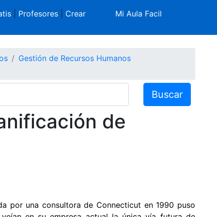
tis
|
Profesores
|
Crear
Mi Aula Facil
os
Gestión de Recursos Humanos
Buscar
anificación de
da por una consultora de Connecticut en 1990 puso
veían en su empresa actual la única vía futura de