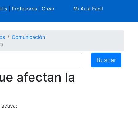
tis
|
Profesores
|
Crear
Mi Aula Facil
os
Comunicación
va
Buscar
ue afectan la
 activa: