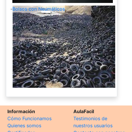
-
Bolsos con Neumáticos
Información
AulaFacil
Cómo Funcionamos
Testimonios de
Quienes somos
nuestros usuarios