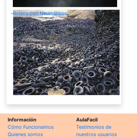
-
Bolsos con Neumáticos
Información
AulaFacil
Cómo Funcionamos
Testimonios de
Quienes somos
nuestros usuarios