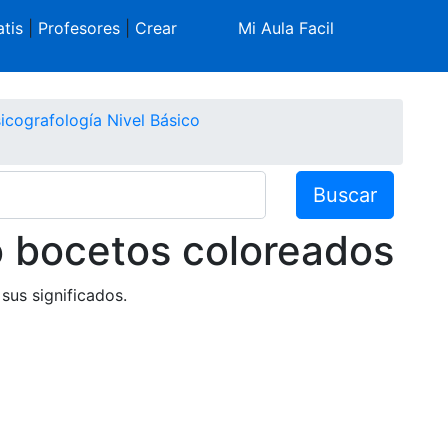
tis
|
Profesores
|
Crear
Mi Aula Facil
icografología Nivel Básico
Buscar
 o bocetos coloreados
 sus significados.