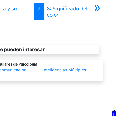
»
nta y su
7
8: Significado del
Siguiente
color
e pueden interesar
ulares de Psicología:
 comunicación
-
Inteligencias Múltiples