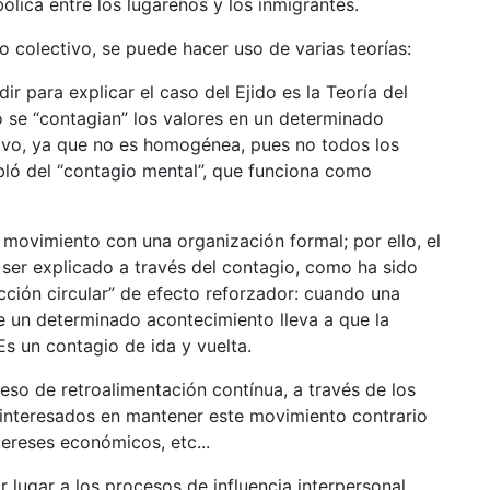
ólica entre los lugareños y los inmigrantes.
 colectivo, se puede hacer uso de varias teorías
:
ir para explicar el caso del Ejido es la
Teoría del
o se “contagian” los valores en un determinado
tivo, ya que no es homogénea, pues no todos los
bló del “contagio mental”, que funciona como
movimiento con una organización formal; por ello, el
ser explicado a través del contagio, como ha sido
ción circular” de efecto reforzador: cuando una
 un determinado acontecimiento lleva a que la
s un contagio de ida y vuelta.
so de retroalimentación contínua, a través de los
 interesados en mantener este movimiento contrario
tereses económicos, etc...
r lugar a los procesos de influencia interpersonal,