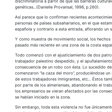
discriminatoria a partir de que las barreras cultur
genéticas...(Danielle Provansal, 1996, p.260).
Así parece que lo confirman recientes acontecimien
personas de países subsaharianos, en el que estam
española y contrario a esta entrada, aflorando un
Y como muestra de movimiento social, los hechos 
pasado más reciente en una zona de la costa españo
Todo comenzó con el ajusticiamiento de dos patron
trabajador palestino despedido, y el apuñalamient
consecuencia de un robo con ésta. Lo sucedido des
comenzaron “la caza del moro”, produciéndose un s
de estos trabajadores inmigrantes, etc... Éstos ta
por parte de los almerienses, abandonando el tra
los empresarios se vieran afectados por las conse
se habían iniciado en la zona.
Sin embargo, toda esta violencia no fue únicamen