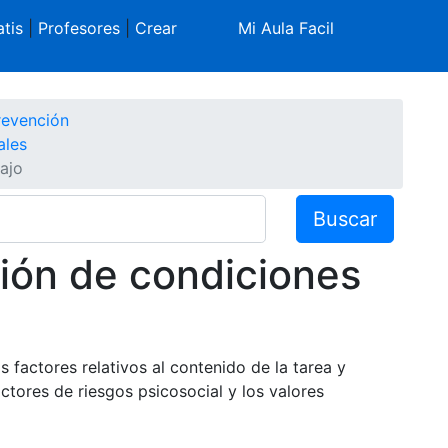
tis
|
Profesores
|
Crear
Mi Aula Facil
revención
ales
ajo
Buscar
ión de condiciones
s factores relativos al contenido de la tarea y
actores de riesgos psicosocial y los valores