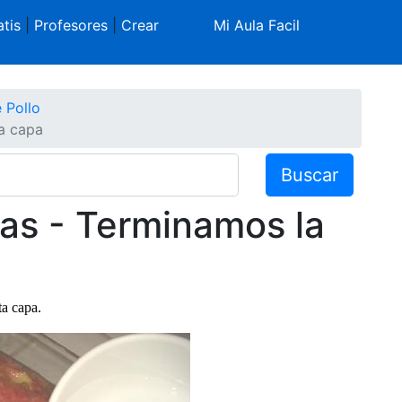
tis
|
Profesores
|
Crear
Mi Aula Facil
 Pollo
a capa
Buscar
as - Terminamos la
xta capa.