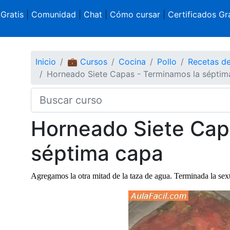
 Gratis
|
Comunidad
|
Chat
|
Cómo cursar
|
Certificados Gra
Inicio
💼 Cursos
Cocina
Pollo
Recetas de
Horneado Siete Capas - Terminamos la séptim
Horneado Siete Cap
séptima capa
Agregamos la otra mitad de la taza de agua. Terminada la se