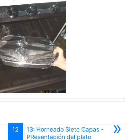
»
12
13: Horneado Siete Capas -
or
Siguiente
PResentación del plato