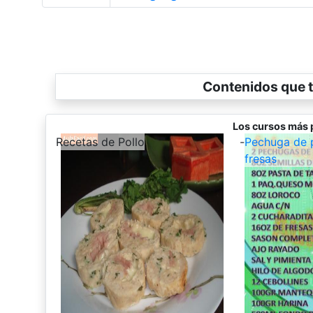
Contenidos que t
Los cursos más 
-
Recetas de Pollo
-
Pechuga de p
fresas