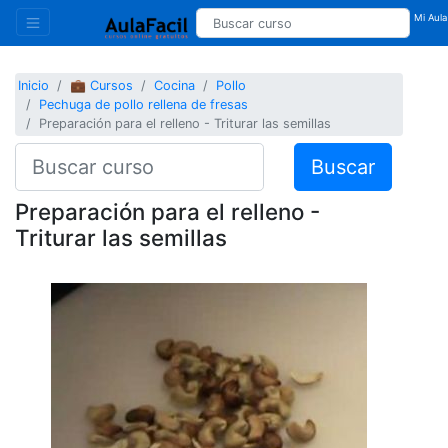
Mi Aula
Inicio
💼 Cursos
Cocina
Pollo
Pechuga de pollo rellena de fresas
Preparación para el relleno - Triturar las semillas
Buscar
Preparación para el relleno -
Triturar las semillas