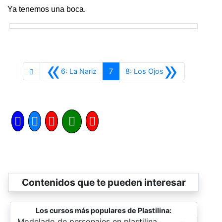
Ya tenemos una boca.
«
»
Anterior
Siguiente
6: La Nariz
7
8: Los Ojos
Contenidos que te pueden interesar
Los cursos más populares de Plastilina:
-
Modelado de personajes en plastilina