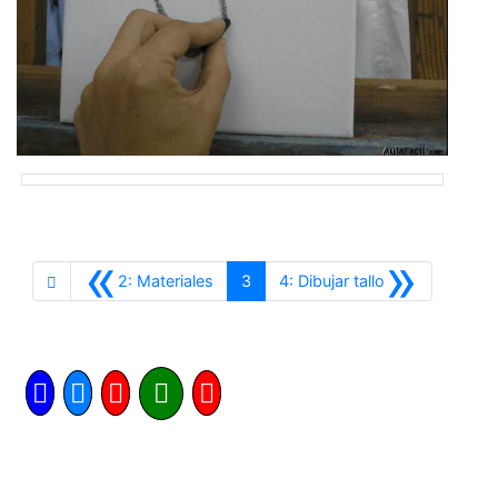
«
»
Anterior
Siguiente
2: Materiales
3
4: Dibujar tallo