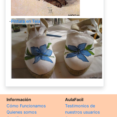
-
Pintura en Tela
Información
AulaFacil
Cómo Funcionamos
Testimonios de
Quienes somos
nuestros usuarios