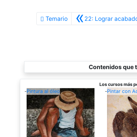
«
Temario
22: Lograr acabad
Contenidos que t
Los cursos más p
-
Pintura al óleo
-
Pintar con A