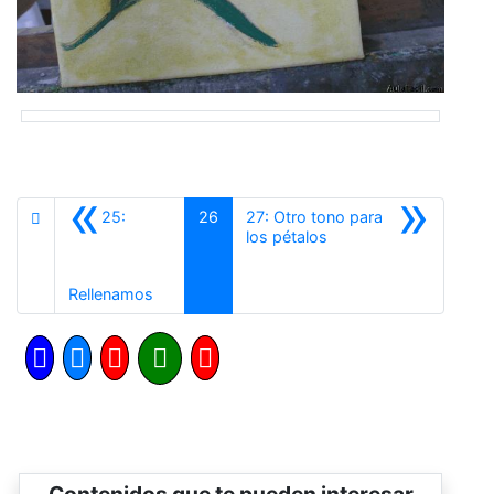
«
»
25:
26
27: Otro tono para
Siguiente
los pétalos
Anterior
Rellenamos