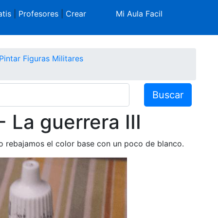
tis
|
Profesores
|
Crear
Mi Aula Facil
Pintar Figuras Militares
Buscar
 La guerrera III
to rebajamos el color base con un poco de blanco.