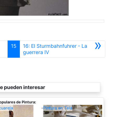
»
15
16: El Sturmbahnfuhrer - La
Siguiente
guerrera IV
e pueden interesar
opulares de Pintura:
cuarela
-
Pintura en Tela