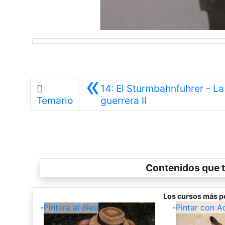
«
14: El Sturmbahnfuhrer - La
Anterior
Temario
guerrera II
Contenidos que t
Los cursos más p
-
Pintura al óleo
-
Pintar con A