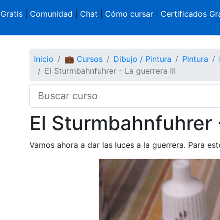
 Gratis
|
Comunidad
|
Chat
|
Cómo cursar
|
Certificados Gra
Inicio
💼 Cursos
Dibujo / Pintura
Pintura
El Sturmbahnfuhrer - La guerrera III
El Sturmbahnfuhrer -
Vamos ahora a dar las luces a la guerrera. Para es