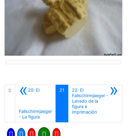
«
»
20: El
21
22: El
Fallschirmjaeger -
Lavado de la
figura e
Fallschirmjaeger
Siguiente
imprimación
Anterior
- La figura