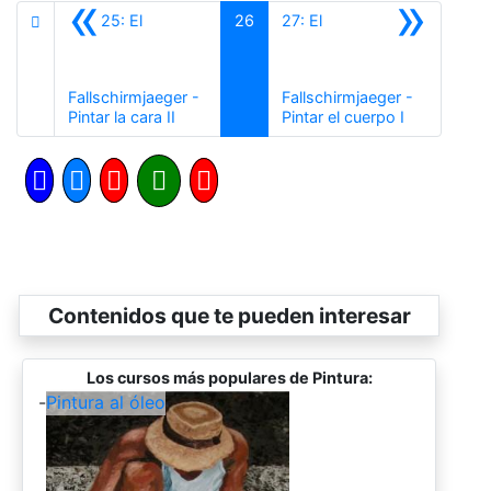
«
»
25: El
26
27: El
Fallschirmjaeger -
Fallschirmjaeger -
Anterior
Siguiente
Pintar la cara II
Pintar el cuerpo I
Contenidos que te pueden interesar
Los cursos más populares de Pintura:
-
Pintura al óleo