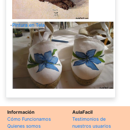
-
Pintura en Tela
Información
AulaFacil
Cómo Funcionamos
Testimonios de
Quienes somos
nuestros usuarios