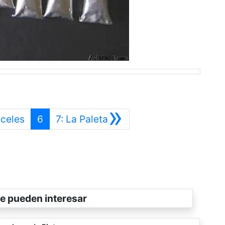
»
Anterior
Siguiente
nceles
6
7: La Paleta
e pueden interesar