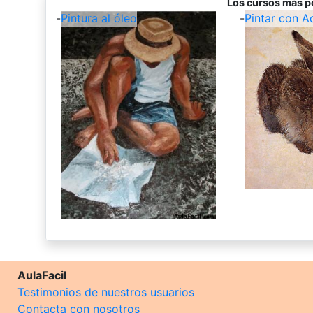
Los cursos más p
-
Pintura al óleo
-
Pintar con A
AulaFacil
Testimonios de nuestros usuarios
Contacta con nosotros