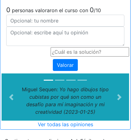
0
0
personas valoraron el curso con
/10
Valorar
Miguel Sequen:
Yo hago dibujos tipo
cubistas por qué son como un
Previous
Next
desafío para mí imaginación y mi
creatividad (2023-01-25)
Ver todas las opiniones