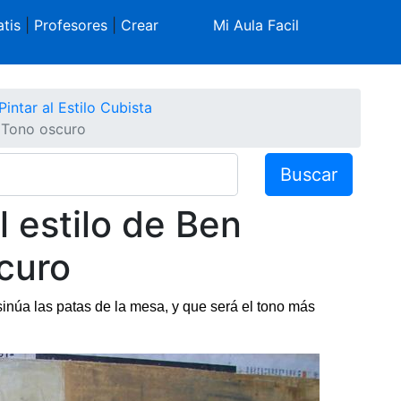
tis
|
Profesores
|
Crear
Mi Aula Facil
Pintar al Estilo Cubista
- Tono oscuro
Buscar
 estilo de Ben
curo
sinúa las patas de la mesa, y que será el tono más