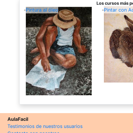
Los cursos más p
-
Pintura al óleo
-
Pintar con A
AulaFacil
Testimonios de nuestros usuarios