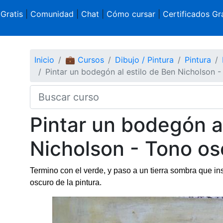
 Gratis
|
Comunidad
|
Chat
|
Cómo cursar
|
Certificados Gra
Inicio
💼 Cursos
Dibujo / Pintura
Pintura
Pintar un bodegón al estilo de Ben Nicholson 
Pintar un bodegón al
Nicholson - Tono os
Termino con el verde, y paso a un tierra sombra que in
oscuro de la pintura.