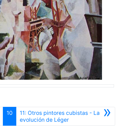
»
10
11: Otros pintores cubistas - La
Siguiente
evolución de Léger