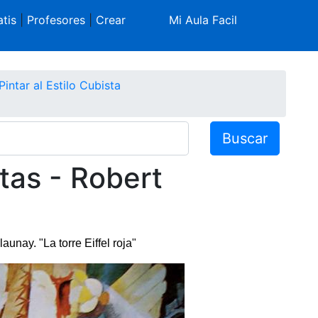
tis
|
Profesores
|
Crear
Mi Aula Facil
Pintar al Estilo Cubista
Buscar
tas - Robert
aunay. "La torre Eiffel roja"