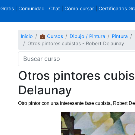
 Gratis
|
Comunidad
|
Chat
|
Cómo cursar
|
Certificados Gra
Inicio
💼 Cursos
Dibujo / Pintura
Pintura
Otros pintores cubistas - Robert Delaunay
Otros pintores cubis
Delaunay
Otro pintor con una interesante fase cubista, Robert Del