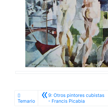
«
9: Otros pintores cubistas
Anterior
Temario
- Francis Picabia