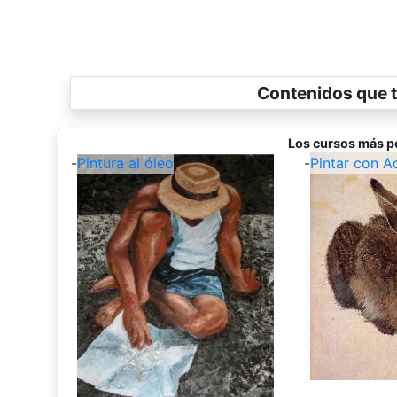
Contenidos que t
Los cursos más p
-
Pintura al óleo
-
Pintar con A