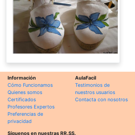
Información
AulaFacil
Cómo Funcionamos
Testimonios de
Quienes somos
nuestros usuarios
Certificados
Contacta con nosotros
Profesores Expertos
Preferencias de
privacidad
Síguenos en nuestras RR.SS.