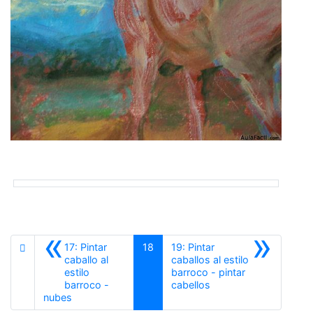
«
»
17: Pintar
18
19: Pintar
caballo al
caballos al estilo
estilo
barroco - pintar
Siguiente
barroco -
cabellos
Anterior
nubes