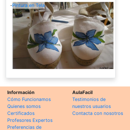
-
Pintura en Tela
Información
AulaFacil
Cómo Funcionamos
Testimonios de
Quienes somos
nuestros usuarios
Certificados
Contacta con nosotros
Profesores Expertos
Preferencias de