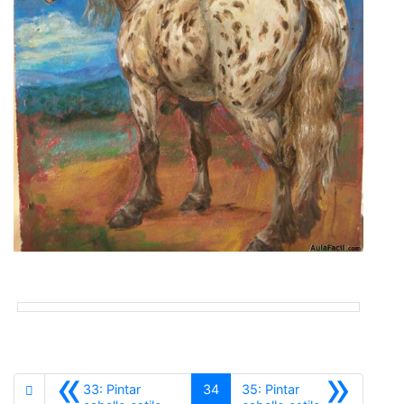
«
»
33: Pintar
34
35: Pintar