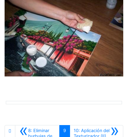
«
»
8: Eliminar
9
10: Aplicación del
Siguiente
burbujas de
Texturizador (II)