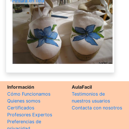
-
Pintura en Tela
Información
AulaFacil
Cómo Funcionamos
Testimonios de
Quienes somos
nuestros usuarios
Certificados
Contacta con nosotros
Profesores Expertos
Preferencias de
privacidad