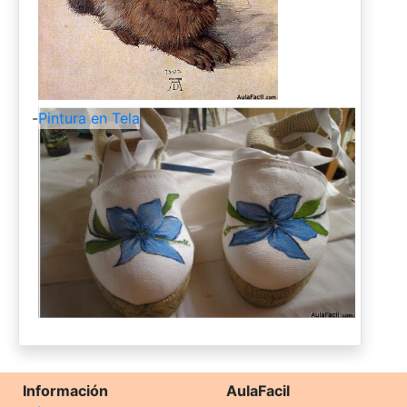
-
Pintura en Tela
Información
AulaFacil