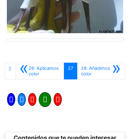
«
»
26: Aplicamos
27
28: Añadimos
Anterior
Siguiente
color
color
Contenidos que te pueden interesar