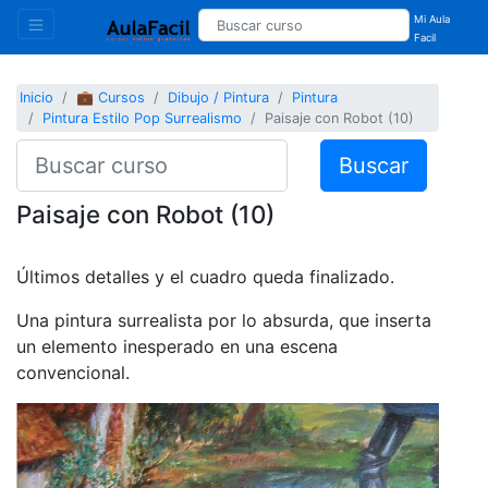
Mi Aula
Facil
Inicio
💼 Cursos
Dibujo / Pintura
Pintura
Pintura Estilo Pop Surrealismo
Paisaje con Robot (10)
Buscar
Paisaje con Robot (10)
Últimos detalles y el cuadro queda finalizado.
Una pintura surrealista por lo absurda, que inserta
un elemento inesperado en una escena
convencional.