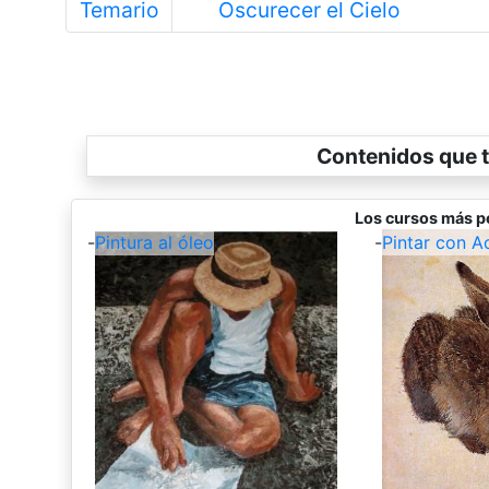
Anterior
Temario
Oscurecer el Cielo
Contenidos que t
Los cursos más p
-
Pintura al óleo
-
Pintar con A