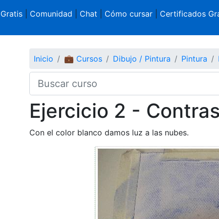
 Gratis
|
Comunidad
|
Chat
|
Cómo cursar
|
Certificados Gra
Inicio
💼 Cursos
Dibujo / Pintura
Pintura
Ejercicio 2 - Contra
Con el color blanco damos luz a las nubes.