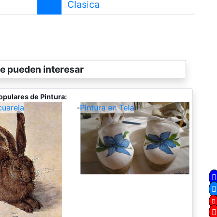
Siguiente
Clasica
e pueden interesar
opulares de Pintura:
cuarela
-
Pintura en Tela