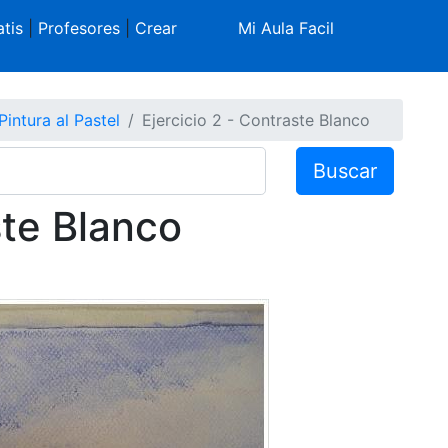
tis
|
Profesores
|
Crear
Mi Aula Facil
Pintura al Pastel
Ejercicio 2 - Contraste Blanco
Buscar
ste Blanco