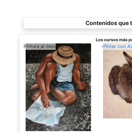
Contenidos que t
Los cursos más p
-
Pintura al óleo
-
Pintar con A