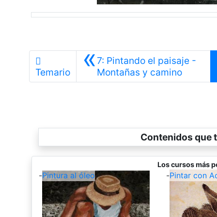
«
7: Pintando el paisaje -
Anterior
Temario
Montañas y camino
Contenidos que t
Los cursos más p
-
Pintura al óleo
-
Pintar con A