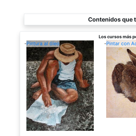
Contenidos que t
Los cursos más p
-
Pintura al óleo
-
Pintar con A