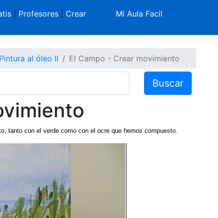
tis
|
Profesores
|
Crear
Mi Aula Facil
Pintura al óleo II
El Campo - Crear movimiento
Buscar
ovimiento
nto, tanto con el verde como con el ocre que hemos compuesto.