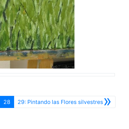
»
nterior
Siguiente
28
29: Pintando las Flores silvestres