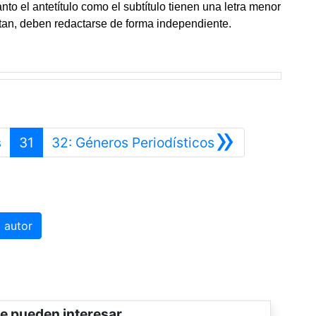
nto el antetítulo como el subtítulo tienen una letra menor
ntan, deben redactarse de forma independiente.
»
Anterior
Siguiente
s
31
32: Géneros Periodísticos
 autor
e pueden interesar