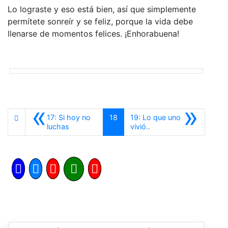
Lo lograste y eso está bien, así que simplemente
permítete sonreír y se feliz, porque la vida debe
llenarse de momentos felices. ¡Enhorabuena!
«
»
17: Si hoy no
18
19: Lo que uno
Anterior
Siguiente
luchas
vivió..