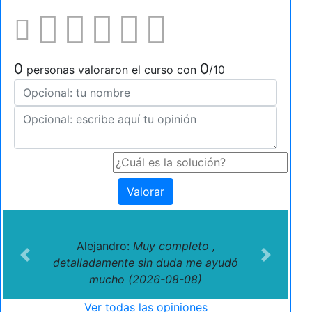
0
0
personas valoraron el curso con
/10
Valorar
Alejandro:
Muy completo ,
Previous
Next
detalladamente sin duda me ayudó
mucho (2026-08-08)
Ver todas las opiniones