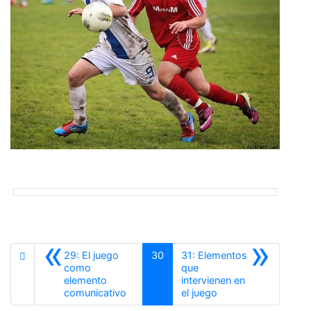
«
»
29: El juego
30
31: Elementos
como
que
elemento
intervienen en
Anterior
Siguiente
comunicativo
el juego