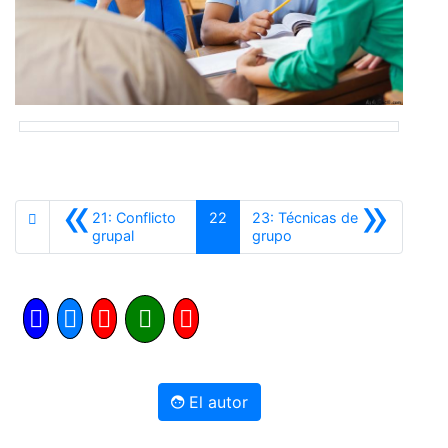
«
»
21: Conflicto
22
23: Técnicas de
Anterior
Siguiente
grupal
grupo
El autor