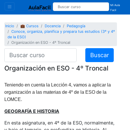
Mi Aula
Facil
Inicio
💼 Cursos
Docencia
Pedagogía
Conoce, organiza, planifica y prepara tus estudios (3º y 4º
de la ESO)
Organización en ESO - 4º Troncal
Buscar
Organización en ESO - 4º Troncal
Teniendo en cuenta la Lección 4, vamos a aplicar la
organización a las materias de 4º de la ESO de la
LOMCE.
GEOGRAFÍA E HISTORIA
En esta asignatura, en 4º de la ESO, normalmente,
y bajo el temario, se profundiza en Historia. Al