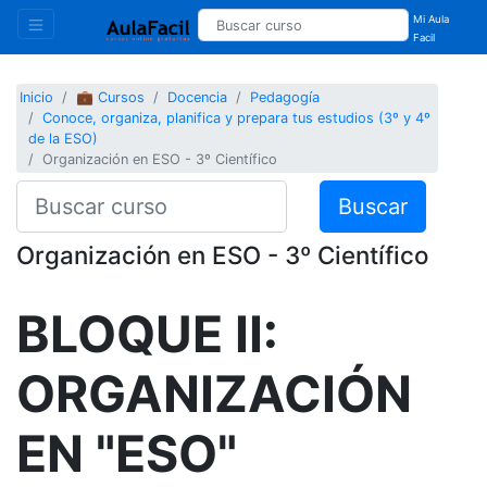
Mi Aula
Facil
Inicio
💼 Cursos
Docencia
Pedagogía
Conoce, organiza, planifica y prepara tus estudios (3º y 4º
de la ESO)
Organización en ESO - 3º Científico
Buscar
Organización en ESO - 3º Científico
BLOQUE II:
ORGANIZACIÓN
EN "ESO"